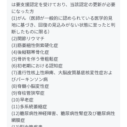
は要支援認定を受けており、当該認定の更新が必要
になった方
(1)がん（医師が一般的に認められている医学的見
地に基づき、回復の見込みがない状態に至ったと判
断したものに限る）
(2)関節リウマチ
(3)筋萎縮性側索硬化症
(4)後縦靱帯骨化症
(5)骨折を伴う骨粗鬆症
(6)初老期における認知症
(7)進行性核上性麻痺、大脳皮質基底核変性症およ
びパーキンソン病
(8)脊髄小脳変性症
(9)脊柱管狭窄症
(10)早老症
(11)多系統萎縮症
(12)糖尿病性神経障害、糖尿病性腎症及び糖尿病性
網膜症
(13)脳血管疾患