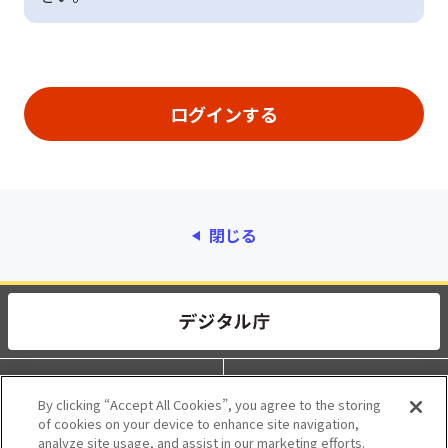
閉じる
動作環境
個人情報保護
By clicking “Accept All Cookies”, you agree to the storing
of cookies on your device to enhance site navigation,
利用規約
アクセシビリティ
analyze site usage, and assist in our marketing efforts.