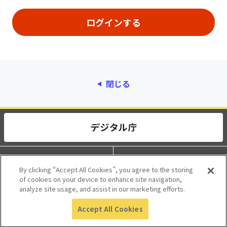
閉じる
動作環境
個人情報保護
By clicking “Accept All Cookies”, you agree to the storing
of cookies on your device to enhance site navigation,
利用規約
アクセシビリティ
analyze site usage, and assist in our marketing efforts.
Accept All Cookies
© 2017 Digital Agency, Government of Japan.