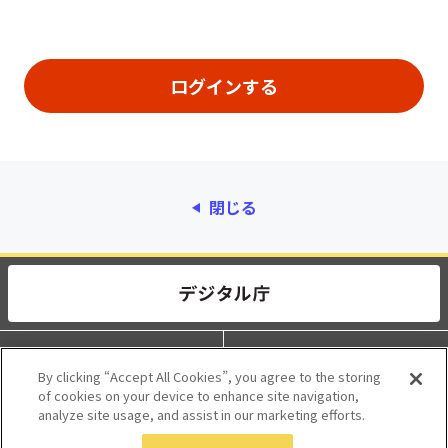
閉じる
動作環境
個人情報保護
By clicking “Accept All Cookies”, you agree to the storing
of cookies on your device to enhance site navigation,
利用規約
アクセシビリティ
analyze site usage, and assist in our marketing efforts.