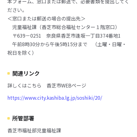
本フォーム、窓口または郵送で、必要書類を提出してく
ださい。
＜窓口または郵送の場合の提出先＞
児童福祉課（香芝市総合福祉センター１階窓口）
〒639－0251 奈良県香芝市逢坂一丁目374番地1
午前8時30分から午後5時15分まで （土曜・日曜・
祝日を除く）
関連リンク
詳しくはこちら 香芝市WEBページ
https://www.city.kashiba.lg.jp/soshiki/20/
所管部署
香芝市福祉部児童福祉課