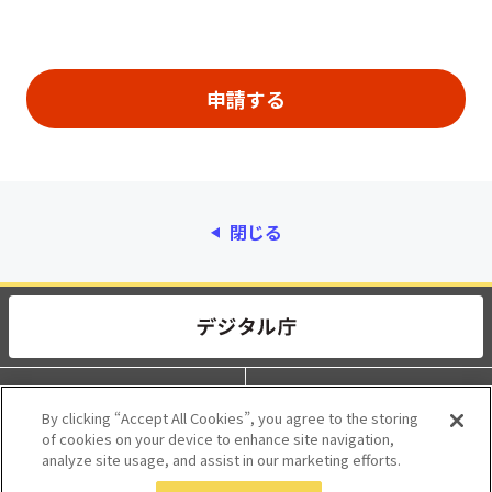
閉じる
動作環境
個人情報保護
By clicking “Accept All Cookies”, you agree to the storing
of cookies on your device to enhance site navigation,
利用規約
アクセシビリティ
analyze site usage, and assist in our marketing efforts.