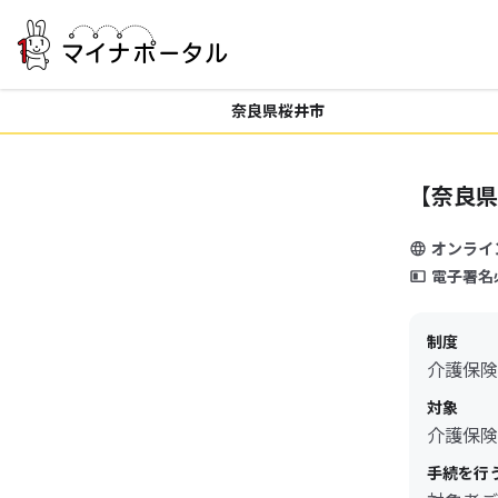
奈良県桜井市
【奈良県
オンライ
電子署名
制度
介護保険
対象
介護保険
手続を行