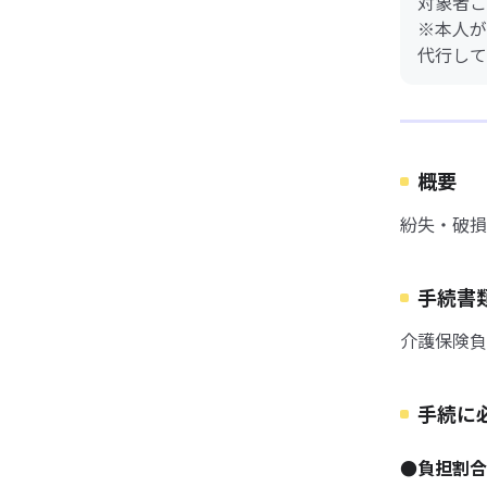
対象者ご
※本人が
代行して
概要
紛失・破損
手続書
介護保険負
手続に
●負担割合