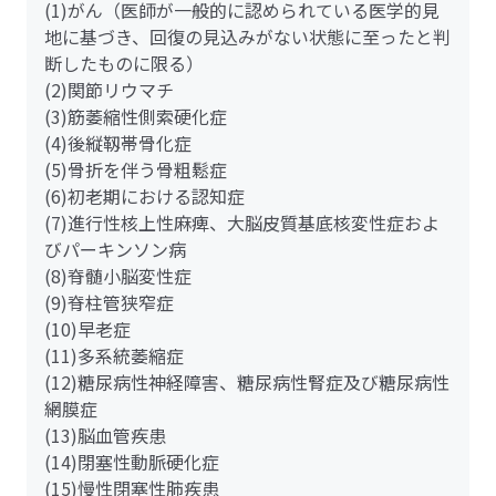
(1)がん（医師が一般的に認められている医学的見
地に基づき、回復の見込みがない状態に至ったと判
断したものに限る）
(2)関節リウマチ
(3)筋萎縮性側索硬化症
(4)後縦靱帯骨化症
(5)骨折を伴う骨粗鬆症
(6)初老期における認知症
(7)進行性核上性麻痺、大脳皮質基底核変性症およ
びパーキンソン病
(8)脊髄小脳変性症
(9)脊柱管狭窄症
(10)早老症
(11)多系統萎縮症
(12)糖尿病性神経障害、糖尿病性腎症及び糖尿病性
網膜症
(13)脳血管疾患
(14)閉塞性動脈硬化症
(15)慢性閉塞性肺疾患