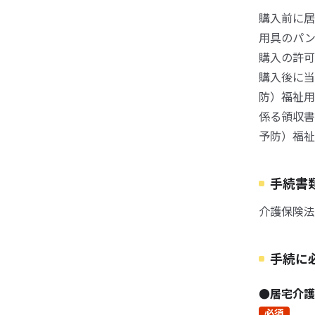
購入前に居
用具のパ
購入の許可
購入後に当
防）福祉
係る領収書
予防）福祉
手続書
介護保険法
手続に
●居宅介
必須