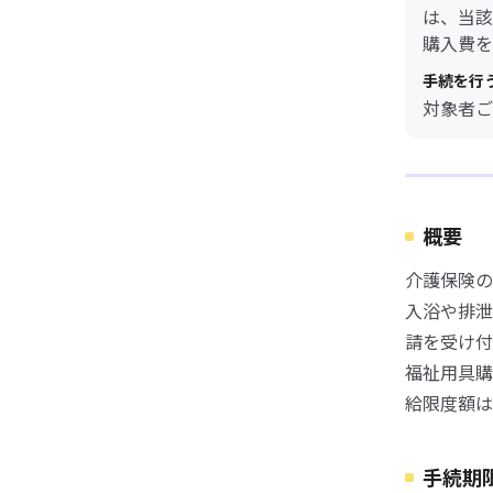
は、当該
購入費を
手続を行
対象者ご
概要
介護保険の
入浴や排泄
請を受け付
福祉用具購
給限度額は
手続期