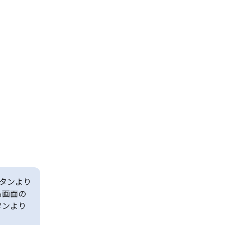
タンより
も画面の
タンより