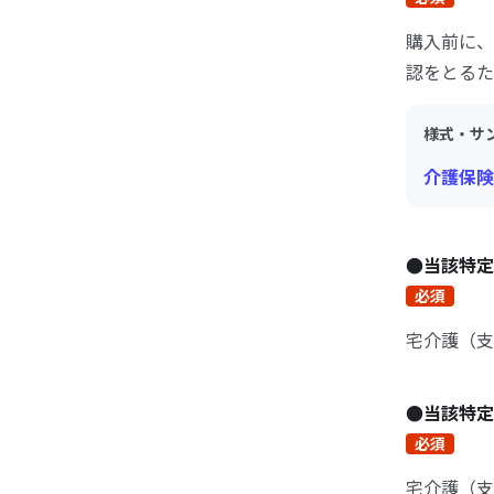
購入前に、
認をとるた
様式・サ
介護保険
●当該特
必須
宅介護（支
●当該特
必須
宅介護（支