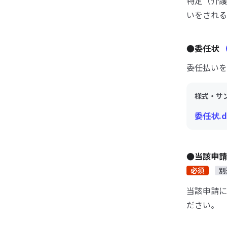
特定（介護
いをされる
●委任状
委任払いを
様式・サ
委任状.d
●当該申
必須
別
当該申請に
ださい。