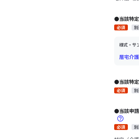
●当該特
必須
別
様式・サ
居宅介護
●当該特
必須
別
●当該申請
必須
別