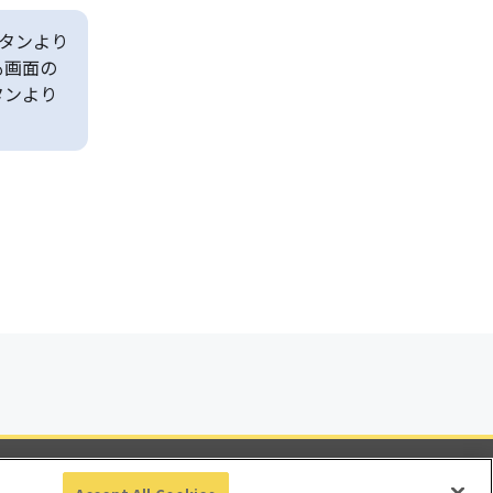
タンより
も画面の
タンより
ビリティ