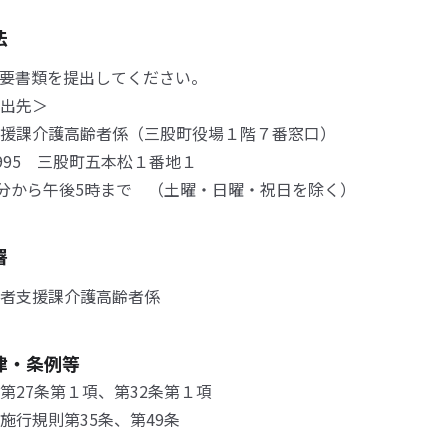
法
要書類を提出してください。
出先＞
援課介護高齢者係（三股町役場１階７番窓口）
1995 三股町五本松１番地１
0分から午後5時まで （土曜・日曜・祝日を除く）
署
者支援課介護高齢者係
律・条例等
第27条第１項、第32条第１項
施行規則第35条、第49条