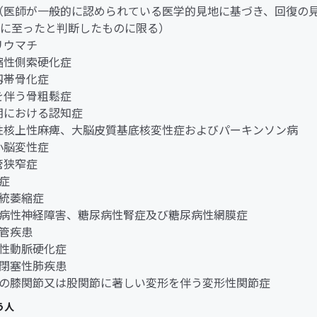
ん（医師が一般的に認められている医学的見地に基づき、回復の
に至ったと判断したものに限る）
節リウマチ
萎縮性側索硬化症
縦靱帯骨化症
折を伴う骨粗鬆症
老期における認知症
行性核上性麻痺、大脳皮質基底核変性症およびパーキンソン病
髄小脳変性症
柱管狭窄症
老症
系統萎縮症
糖尿病性神経障害、糖尿病性腎症及び糖尿病性網膜症
血管疾患
閉塞性動脈硬化症
慢性閉塞性肺疾患
両側の膝関節又は股関節に著しい変形を伴う変形性関節症
う人