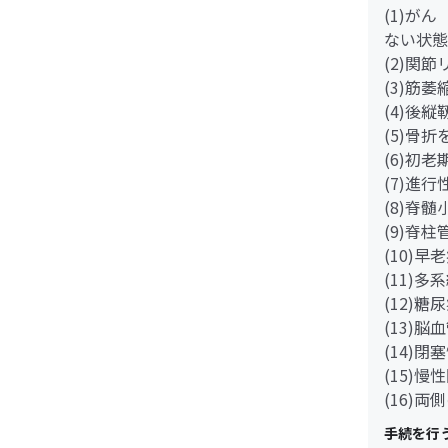
(1)が
ない状態
(2)関
(3)筋
(4)後
(5)骨
(6)初
(7)進
(8)脊
(9)脊
(10)早
(11)多
(12)
(13)脳
(14)
(15)
(16)
手続を行