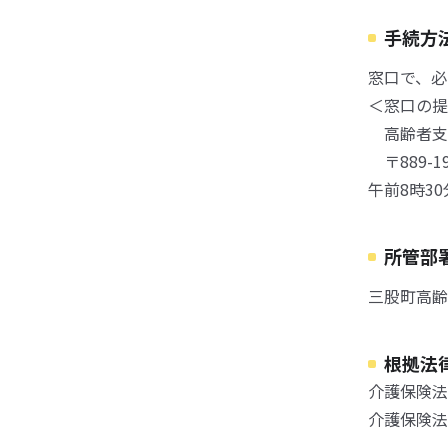
手続方
窓口で、必
＜窓口の提
高齢者支
〒889-
午前8時3
所管部
三股町高齢
根拠法
介護保険法
介護保険法