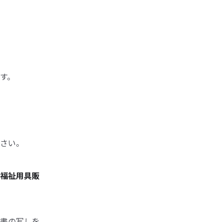
す。
さい。
福祉用具販
書の写しを