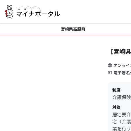
宮崎県高原町
【宮崎県
オンライ
電子署名
制度
介護保険
対象
居宅要介
宅（介護
業を行う