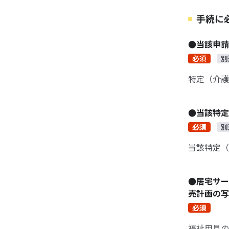
手続に
●当該申
必須
別
特定（介護
●当該特
必須
別
当該特定（
●居宅サー
売計画の
必須
福祉用具の