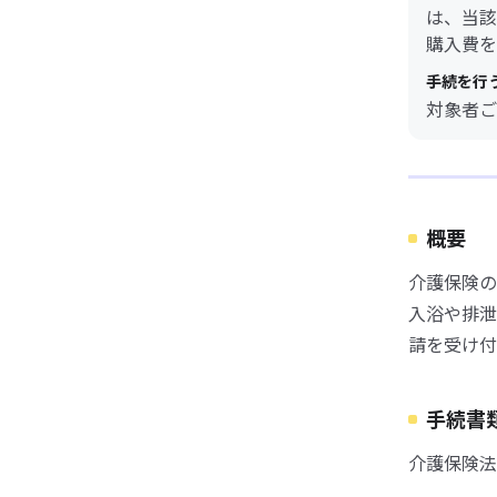
は、当該
購入費を
手続を行
対象者ご
概要
介護保険の
入浴や排泄
請を受け付
手続書
介護保険法