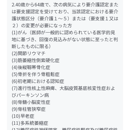
2.40歳から64歳で、次の病気により要介護認定また
は要支援認定を受けており、当該認定における要介
護状態区分（要介護１～５）または（要支援１又は
２）の変更が必要になった方
(1)がん（医師が一般的に認められている医学的見
地に基づき、回復の見込みがない状態に至ったと判
断したものに限る）
(2)関節リウマチ
(3)筋萎縮性側索硬化症
(4)後縦靱帯骨化症
(5)骨折を伴う骨粗鬆症
(6)初老期における認知症
(7)進行性核上性麻痺、大脳皮質基底核変性症およ
びパーキンソン病
(8)脊髄小脳変性症
(9)脊柱管狭窄症
(10)早老症
(11)多系統萎縮症
(12)糖尿病性神経障害、糖尿病性腎症及び糖尿病性