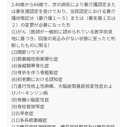
2.40歳から64歳で、次の病気により要介護認定また
は要支援認定を受けており、当該認定における要介
護状態区分（要介護１～５）または（要支援１又は
２）の変更が必要になった方
(1)がん（医師が一般的に認められている医学的見
地に基づき、回復の見込みがない状態に至ったと判
断したものに限る）
(2)関節リウマチ
(3)筋萎縮性側索硬化症
(4)後縦靱帯骨化症
(5)骨折を伴う骨粗鬆症
(6)初老期における認知症
(7)進行性核上性麻痺、大脳皮質基底核変性症およ
びパーキンソン病
(8)脊髄小脳変性症
(9)脊柱管狭窄症
(10)早老症
(11)多系統萎縮症
(12)糖尿病性神経障害、糖尿病性腎症及び糖尿病性