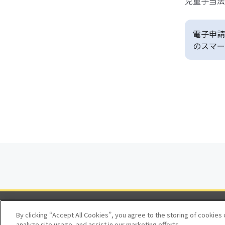
児童手当法
電子申請
のスマー
By clicking “Accept All Cookies”, you agree to the storing of cookies
analyze site usage, and assist in our marketing efforts.