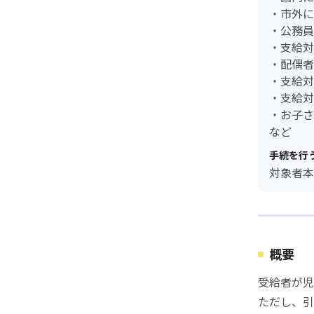
・市外に
・公務員
・支給対
・配偶者
・支給対
・支給対
・お子さ
など
手続を行
対象者本
概要
受給者が児
ただし、引