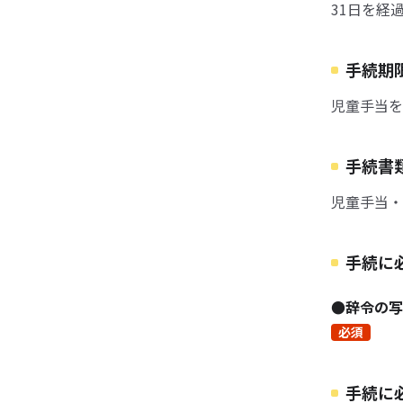
31日を経
手続期
児童手当を
手続書
児童手当・
手続に
●辞令の写
必須
手続に