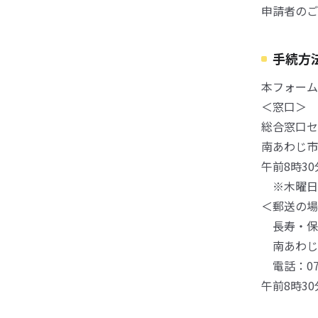
申請者のご
手続方
本フォーム
＜窓口＞
総合窓口セ
南あわじ市
午前8時3
※木曜日
＜郵送の場
長寿・保
南あわじ市
電話：0799
午前8時3