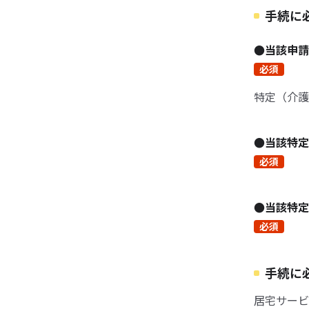
手続に
●当該申
必須
特定（介護
●当該特
必須
●当該特
必須
手続に
居宅サービ