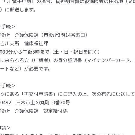
」「３ 電子申請」の場合、負担割合証は被保険者の住所地（又
）に郵送します。
で手続＞
所 介護保険課（市役所3階14番窓口）
吉川支所 健康福祉課
30分から午後5時まで（土・日・祝日を除く）
来られる方（申請者）の身分証明書（マイナンバーカード、
ートなど）が必要です。
で手続＞
クにある「再交付申請書」にご記入の上、次の宛先に郵送して
0492 三木市上の丸町10番30号
所 介護保険課 認定給付係
申請＞