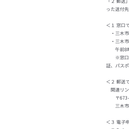
「２ 郵送
った送付先
＜１ 窓口
・三木市役
・三木市
午前8時
※窓口に
証、パスポ
＜２ 郵送
関連リン
〒673-
三木市役
＜３ 電子