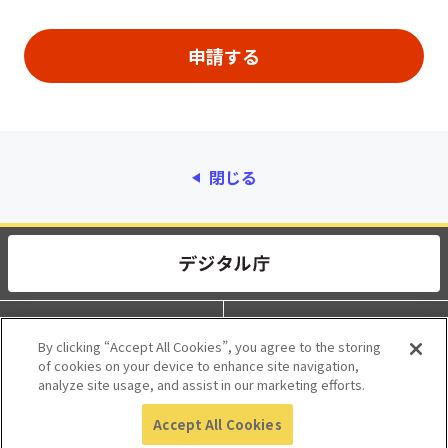
閉じる
動作環境
個人情報保護
By clicking “Accept All Cookies”, you agree to the storing
of cookies on your device to enhance site navigation,
利用規約
アクセシビリティ
analyze site usage, and assist in our marketing efforts.
Accept All Cookies
© 2017 Digital Agency, Government of Japan.