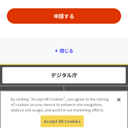
閉じる
動作環境
個人情報保護
By clicking “Accept All Cookies”, you agree to the storing
of cookies on your device to enhance site navigation,
利用規約
アクセシビリティ
analyze site usage, and assist in our marketing efforts.
Accept All Cookies
© 2017 Digital Agency, Government of Japan.