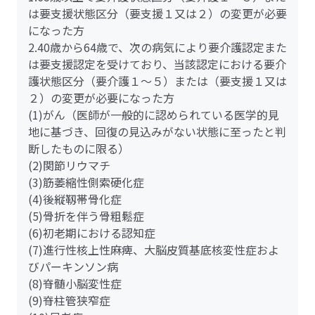
は要支援状態区分（要支援１又は２）の変更が必要
になった方
2.40歳から64歳で、次の病気により要介護認定また
は要支援認定を受けており、当該認定における要介
護状態区分（要介護１～５）または（要支援１又は
２）の変更が必要になった方
(1)がん（医師が一般的に認められている医学的見
地に基づき、回復の見込みがない状態に至ったと判
断したものに限る）
(2)関節リウマチ
(3)筋萎縮性側索硬化症
(4)後縦靱帯骨化症
(5)骨折を伴う骨粗鬆症
(6)初老期における認知症
(7)進行性核上性麻痺、大脳皮質基底核変性症およ
びパーキンソン病
(8)脊髄小脳変性症
(9)脊柱管狭窄症