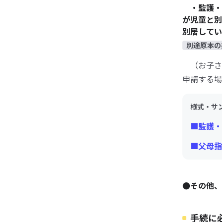
・監護・
が児童と
別居してい
別途原本の
（お子さ
申請する場
様式・サ
■監護・
■父母指
●その他、
手続に