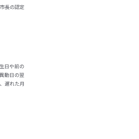
市長の認定
生日や前の
異動日の翌
と、遅れた月