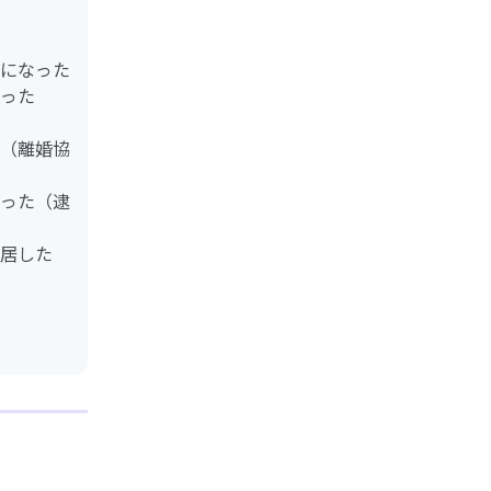
になった
った
（離婚協
った（逮
居した