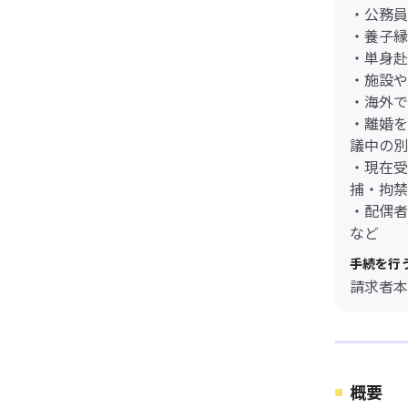
・公務員
・養子縁
・単身赴
・施設や
・海外で
・離婚を
議中の別
・現在受
捕・拘禁
・配偶者
など
手続を行
請求者本
概要