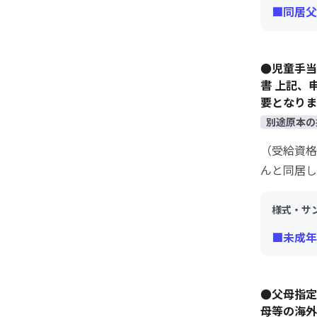
■同居父
●児童手当
書 上記、
要となりま
別途原本の
（受給資格
んと同居し
様式・サ
■未成年
●父母指定
母等の海