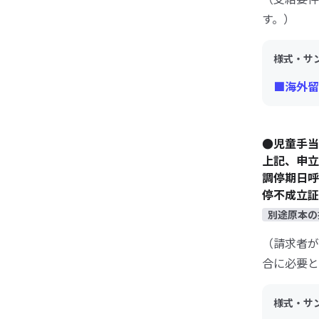
す。）
様式・サ
■海外留
●児童手当
上記、申
調停期日
停不成立証
別途原本の
（請求者が
合に必要と
様式・サ