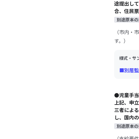
途提出し
合、住民票
別途原本の
（市内・市
す。）
様式・サ
■別居監
●児童手当
上記、申
三者によ
し、国内の
別途原本の
（支給要件