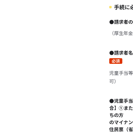
手続に
●請求者の
（厚生年金
●請求者名
必須
児童手当等
可）
●児童手当
合】①また
ちの方 
のマイナ
住民票（