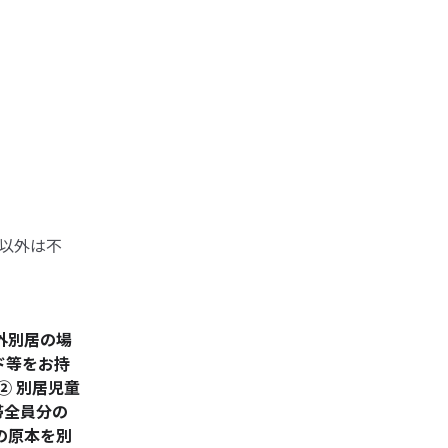
以外は不
外別居の場
ド等をお持
 別居児童
全員分の
の原本を別