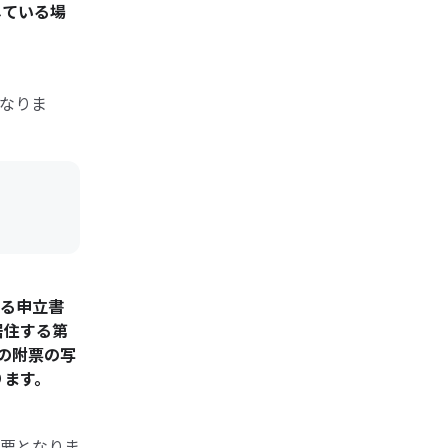
している場
なりま
る申立書
居住する第
の附票の写
ります。
要となりま