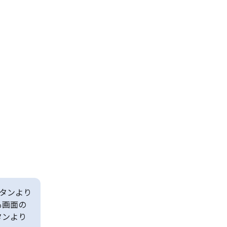
タンより
も画面の
タンより