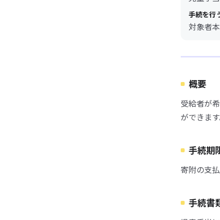
手続を行
対象者本
概要
受給者が希
ができます
手続期
寄附の支払
手続書