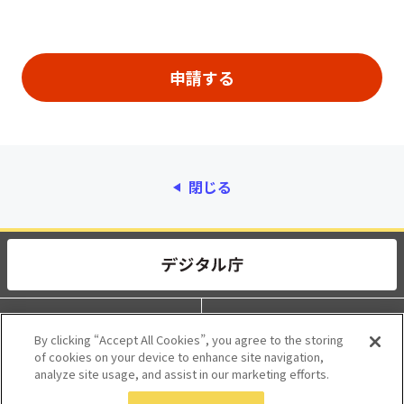
閉じる
動作環境
個人情報保護
By clicking “Accept All Cookies”, you agree to the storing
of cookies on your device to enhance site navigation,
利用規約
アクセシビリティ
analyze site usage, and assist in our marketing efforts.