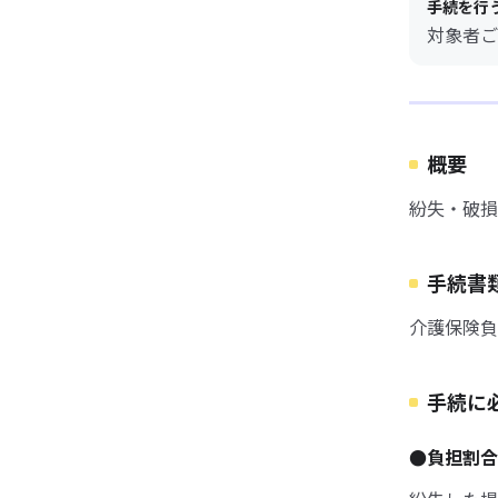
手続を行
対象者ご
概要
紛失・破損
手続書
介護保険負
手続に
●負担割