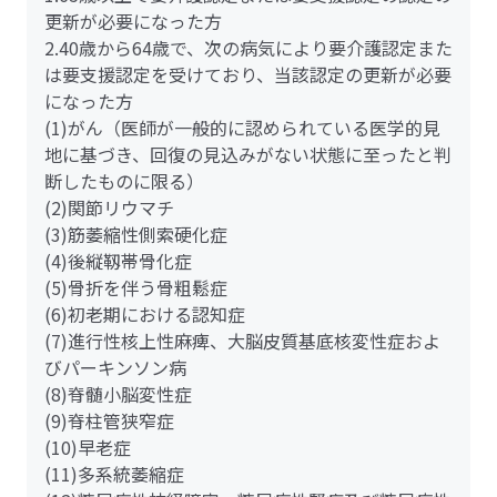
更新が必要になった方
2.40歳から64歳で、次の病気により要介護認定また
は要支援認定を受けており、当該認定の更新が必要
になった方
(1)がん（医師が一般的に認められている医学的見
地に基づき、回復の見込みがない状態に至ったと判
断したものに限る）
(2)関節リウマチ
(3)筋萎縮性側索硬化症
(4)後縦靱帯骨化症
(5)骨折を伴う骨粗鬆症
(6)初老期における認知症
(7)進行性核上性麻痺、大脳皮質基底核変性症およ
びパーキンソン病
(8)脊髄小脳変性症
(9)脊柱管狭窄症
(10)早老症
(11)多系統萎縮症