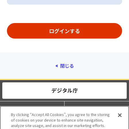
閉じる
動作環境
個人情報保護
By clicking “Accept All Cookies”, you agree to the storing
of cookies on your device to enhance site navigation,
利用規約
アクセシビリティ
analyze site usage, and assist in our marketing efforts.