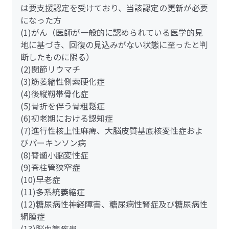
は要支援認定を受けており、当該認定の更新が必要
になった方
(1)がん（医師が一般的に認められている医学的見
地に基づき、回復の見込みがない状態に至ったと判
断したものに限る）
(2)関節リウマチ
(3)筋萎縮性側索硬化症
(4)後縦靱帯骨化症
(5)骨折を伴う骨粗鬆症
(6)初老期における認知症
(7)進行性核上性麻痺、大脳皮質基底核変性症およ
びパーキンソン病
(8)脊髄小脳変性症
(9)脊柱管狭窄症
(10)早老症
(11)多系統萎縮症
(12)糖尿病性神経障害、糖尿病性腎症及び糖尿病性
網膜症
(13)脳血管疾患