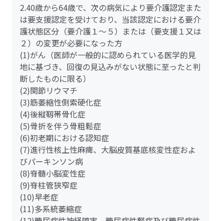
2.40歳から64歳で、次の病気により要介護認定また
は要支援認定を受けており、当該認定における要介
護状態区分（要介護１～５）または（要支援１又は
２）の変更が必要になった方
(1)がん（医師が一般的に認められている医学的見
地に基づき、回復の見込みがない状態に至ったと判
断したものに限る）
(2)関節リウマチ
(3)筋萎縮性側索硬化症
(4)後縦靱帯骨化症
(5)骨折を伴う骨粗鬆症
(6)初老期における認知症
(7)進行性核上性麻痺、大脳皮質基底核変性症およ
びパーキンソン病
(8)脊髄小脳変性症
(9)脊柱管狭窄症
(10)早老症
(11)多系統萎縮症
(12)糖尿病性神経障害、糖尿病性腎症及び糖尿病性