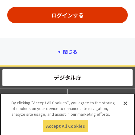
閉じる
動作環境
個人情報保護
By clicking “Accept All Cookies”, you agree to the storing
of cookies on your device to enhance site navigation,
利用規約
アクセシビリティ
analyze site usage, and assist in our marketing efforts.
Accept All Cookies
© 2017 Digital Agency, Government of Japan.