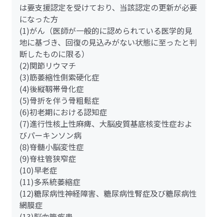
は要支援認定を受けており、当該認定の更新が必要
になった方
(1)がん（医師が一般的に認められている医学的見
地に基づき、回復の見込みがない状態に至ったと判
断したものに限る）
(2)関節リウマチ
(3)筋萎縮性側索硬化症
(4)後縦靱帯骨化症
(5)骨折を伴う骨粗鬆症
(6)初老期における認知症
(7)進行性核上性麻痺、大脳皮質基底核変性症およ
びパーキンソン病
(8)脊髄小脳変性症
(9)脊柱管狭窄症
(10)早老症
(11)多系統萎縮症
(12)糖尿病性神経障害、糖尿病性腎症及び糖尿病性
網膜症
(13)脳血管疾患