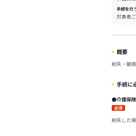
手続を行
対象者ご
概要
紛失・破損
手続に
●介護保
必須
紛失した場