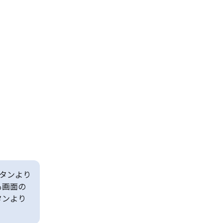
タンより
も画面の
タンより