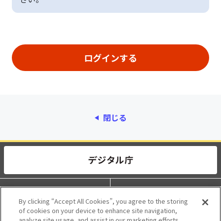
閉じる
動作環境
個人情報保護
By clicking “Accept All Cookies”, you agree to the storing
of cookies on your device to enhance site navigation,
利用規約
アクセシビリティ
analyze site usage, and assist in our marketing efforts.