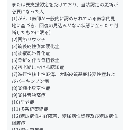
または要支援認定を受けており、当該認定の更新が
必要になった人
(1)がん（医師が一般的に認められている医学的見
地に基づき、回復の見込みがない状態に至ったと判
断したものに限る）
(2)関節リウマチ
(3)筋萎縮性側索硬化症
(4)後縦靱帯骨化症
(5)骨折を伴う骨粗鬆症
(6)初老期における認知症
(7)進行性核上性麻痺、大脳皮質基底核変性症およ
びパーキンソン病
(8)脊髄小脳変性症
(9)脊柱管狭窄症
(10)早老症
(11)多系統萎縮症
(12)糖尿病性神経障害、糖尿病性腎症及び糖尿病性
網膜症
(13)脳血管疾患