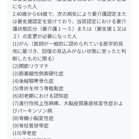
になった人
2.40歳から64歳で、次の病気により要介護認定また
は要支援認定を受けており、当該認定における要介
護状態区分（要介護１～５）または（要支援１又は
２）の変更が必要になった人
(1)がん（医師が一般的に認められている医学的見
地に基づき、回復の見込みがない状態に至ったと判
断したものに限る）
(2)関節リウマチ
(3)筋萎縮性側索硬化症
(4)後縦靱帯骨化症
(5)骨折を伴う骨粗鬆症
(6)初老期における認知症
(7)進行性核上性麻痺、大脳皮質基底核変性症およ
びパーキンソン病
(8)脊髄小脳変性症
(9)脊柱管狭窄症
(10)早老症