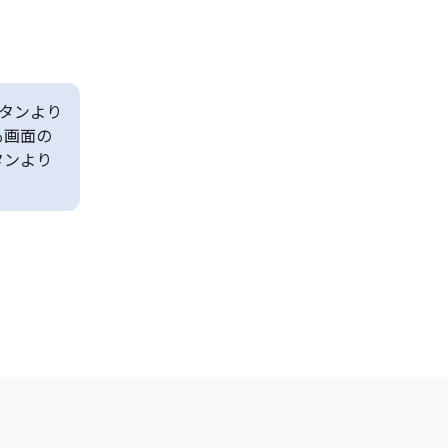
タンより
も画面の
タンより