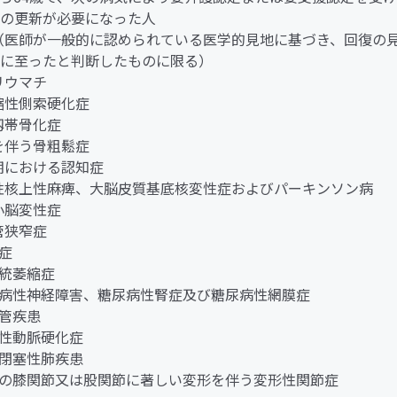
の更新が必要になった人
ん（医師が一般的に認められている医学的見地に基づき、回復の
に至ったと判断したものに限る）
節リウマチ
萎縮性側索硬化症
縦靱帯骨化症
折を伴う骨粗鬆症
老期における認知症
行性核上性麻痺、大脳皮質基底核変性症およびパーキンソン病
髄小脳変性症
柱管狭窄症
老症
系統萎縮症
糖尿病性神経障害、糖尿病性腎症及び糖尿病性網膜症
血管疾患
閉塞性動脈硬化症
慢性閉塞性肺疾患
両側の膝関節又は股関節に著しい変形を伴う変形性関節症