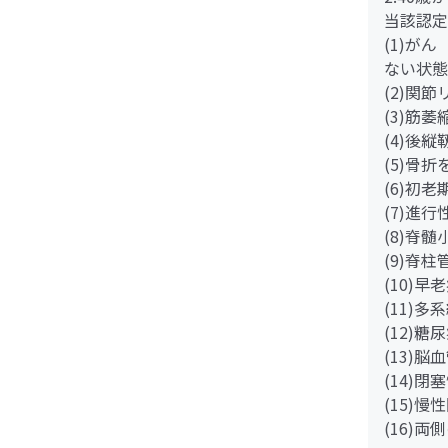
当該認定
(1)が
ない状態
(2)関
(3)筋
(4)後
(5)骨
(6)初
(7)進
(8)脊
(9)脊
(10)早
(11)多
(12)
(13)脳
(14)
(15)
(16)