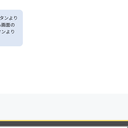
タンより
も画面の
タンより