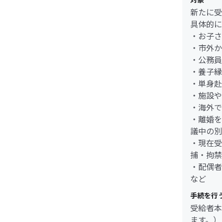
新たに受
具体的に
・お子さ
・市外か
・公務員
・養子縁
・単身赴
・施設や
・海外で
・離婚を
議中の別
・現在受
捕・拘禁
・配偶者
など
手続を行
受給者本
ます。）