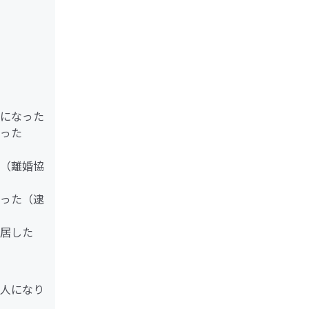
になった
った
（離婚協
った（逮
居した
人になり