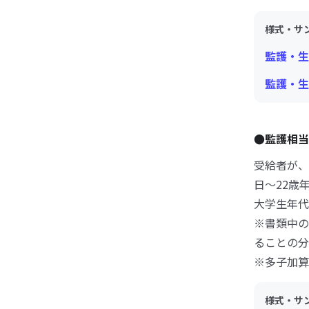
様式・サ
監護・生
監護・生
●監護相当
受給者が、
日～22歳
大学生年代
※書類中の
ることの分
※多子加算
様式・サ