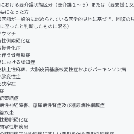
における要介護状態区分（要介護１～５）または（要支援１又
要になった方
ん（医師が一般的に認められている医学的見地に基づき、回復の
に至ったと判断したものに限る）
節リウマチ
萎縮性側索硬化症
縦靱帯骨化症
折を伴う骨粗鬆症
老期における認知症
行性核上性麻痺、大脳皮質基底核変性症およびパーキンソン病
髄小脳変性症
柱管狭窄症
老症
系統萎縮症
糖尿病性神経障害、糖尿病性腎症及び糖尿病性網膜症
血管疾患
閉塞性動脈硬化症
慢性閉塞性肺疾患
両側の膝関節又は股関節に著しい変形を伴う変形性関節症