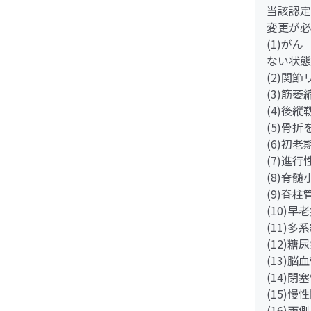
当該認定
変更が必
(1)が
ない状態
(2)関
(3)筋
(4)後
(5)骨
(6)初
(7)進
(8)脊
(9)脊
(10)早
(11)多
(12)
(13)脳
(14)
(15)
(16)