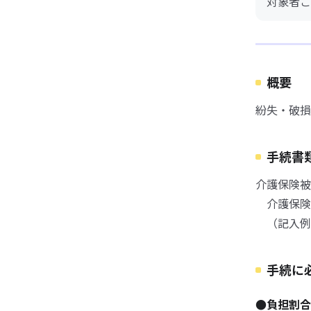
対象者ご
概要
紛失・破損
手続書
介護保険被
介護保険被
（記入例）
手続に
●負担割