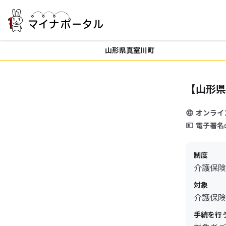
山形県真室川町
【山形県
オンライ
電子署名
制度
介護保険
対象
介護保険
手続を行