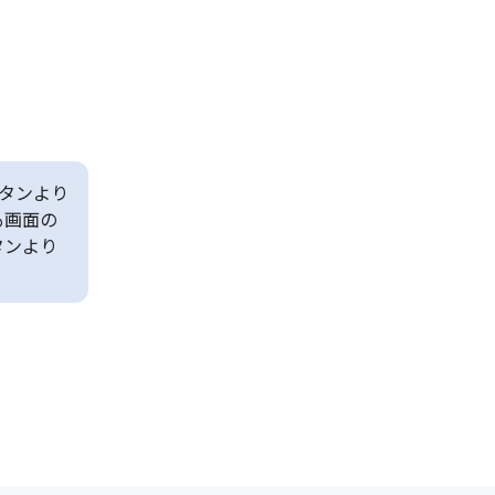
タンより
も画面の
タンより