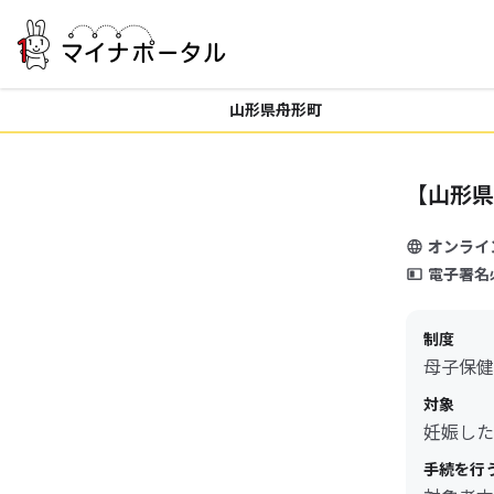
山形県舟形町
【山形県
オンライ
電子署名
制度
母子保健
対象
妊娠した
手続を行