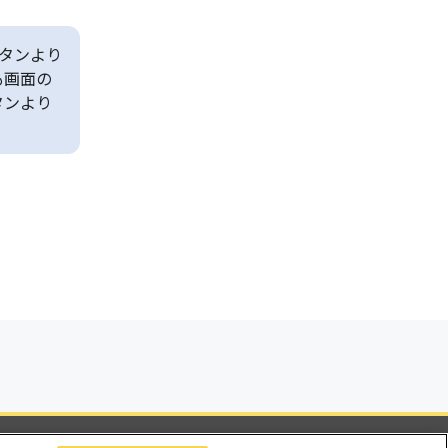
タンより
も画面の
タンより
ビリティ