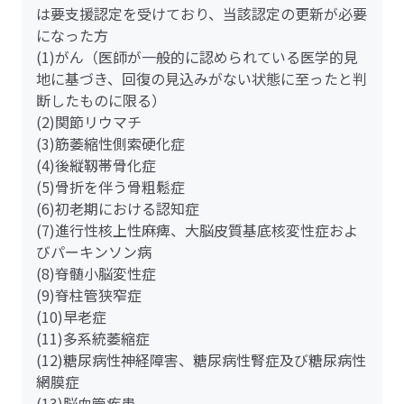
は要支援認定を受けており、当該認定の更新が必要
になった方
(1)がん（医師が一般的に認められている医学的見
地に基づき、回復の見込みがない状態に至ったと判
断したものに限る）
(2)関節リウマチ
(3)筋萎縮性側索硬化症
(4)後縦靱帯骨化症
(5)骨折を伴う骨粗鬆症
(6)初老期における認知症
(7)進行性核上性麻痺、大脳皮質基底核変性症およ
びパーキンソン病
(8)脊髄小脳変性症
(9)脊柱管狭窄症
(10)早老症
(11)多系統萎縮症
(12)糖尿病性神経障害、糖尿病性腎症及び糖尿病性
網膜症
(13)脳血管疾患