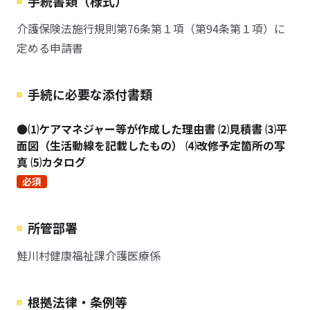
手続書類（様式）
介護保険法施行規則第76条第１項（第94条第１項）に
定める申請書
手続に必要な添付書類
●⑴ケアマネジャー等が作成した理由書 ⑵見積書 ⑶平
面図（生活動線を記載したもの） ⑷改修予定箇所の写
真 ⑸カタログ
必須
所管部署
鮭川村健康福祉課介護医療係
根拠法律・条例等