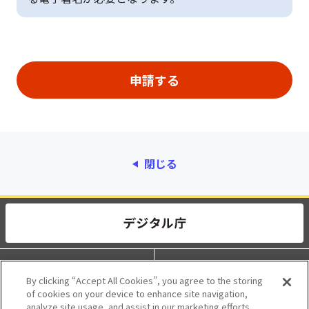
閉じる
動作環境
個人情報保護
By clicking “Accept All Cookies”, you agree to the storing
of cookies on your device to enhance site navigation,
利用規約
アクセシビリティ
analyze site usage, and assist in our marketing efforts.