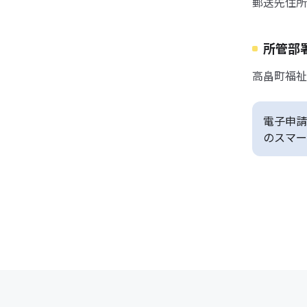
郵送先住所
所管部
高畠町福祉こ
電子申請
のスマー