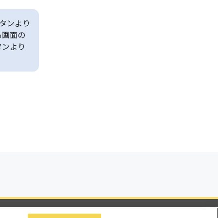
タンより
も画面の
タンより
ビリティ