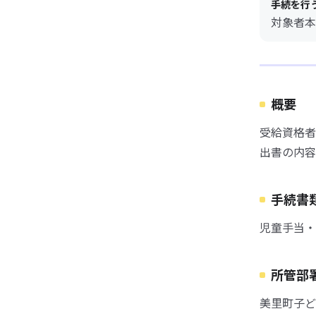
手続を行
対象者本
概要
受給資格者
出書の内容
手続書
児童手当・
所管部
美里町子ど