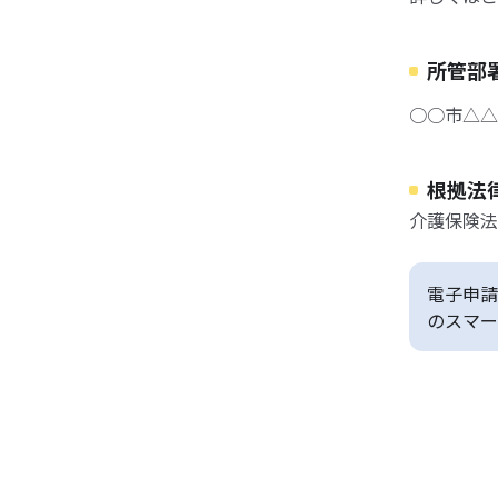
所管部
○○市△△
根拠法
介護保険法
電子申請
のスマー