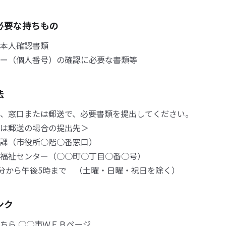
必要な持ちもの
本人確認書類
ー（個人番号）の確認に必要な書類等
法
、窓口または郵送で、必要書類を提出してください。
は郵送の場合の提出先＞
課（市役所○階○番窓口）
福祉センター（○○町○丁目○番○号）
0分から午後5時まで （土曜・日曜・祝日を除く）
ンク
ちら ○○市ＷＥＢページ