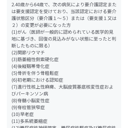
2.40歳から64歳で、次の病気により要介護認定また
は要支援認定を受けており、当該認定における要介
護状態区分（要介護１～５）または（要支援１又は
２）の変更が必要になった方
(1)がん（医師が一般的に認められている医学的見
地に基づき、回復の見込みがない状態に至ったと判
断したものに限る）
(2)関節リウマチ
(3)筋萎縮性側索硬化症
(4)後縦靱帯骨化症
(5)骨折を伴う骨粗鬆症
(6)初老期における認知症
(7)進行性核上性麻痺、大脳皮質基底核変性症およ
びパーキンソン病
(8)脊髄小脳変性症
(9)脊柱管狭窄症
(10)早老症
(11)多系統萎縮症
(12)糖尿病性神経障害、糖尿病性腎症及び糖尿病性