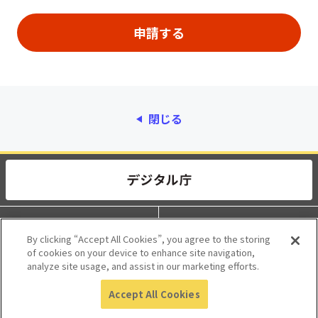
閉じる
動作環境
個人情報保護
By clicking “Accept All Cookies”, you agree to the storing
of cookies on your device to enhance site navigation,
利用規約
アクセシビリティ
analyze site usage, and assist in our marketing efforts.
Accept All Cookies
© 2017 Digital Agency, Government of Japan.