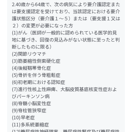
2.40歳から64歳で、次の病気により要介護認定また
は要支援認定を受けており、当該認定における要介
護状態区分（要介護１～５）または（要支援１又は
２）の変更が必要になった方
(1)がん（医師が一般的に認められている医学的見
地に基づき、回復の見込みがない状態に至ったと判
断したものに限る）
(2)関節リウマチ
(3)筋萎縮性側索硬化症
(4)後縦靱帯骨化症
(5)骨折を伴う骨粗鬆症
(6)初老期における認知症
(7)進行性核上性麻痺、大脳皮質基底核変性症およ
びパーキンソン病
(8)脊髄小脳変性症
(9)脊柱管狭窄症
(10)早老症
(11)多系統萎縮症
(12)糖尿病性神経障害、糖尿病性腎症及び糖尿病性