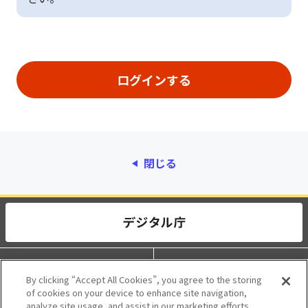
閉じる
動作環境
個人情報保護
By clicking “Accept All Cookies”, you agree to the storing
of cookies on your device to enhance site navigation,
利用規約
アクセシビリティ
analyze site usage, and assist in our marketing efforts.