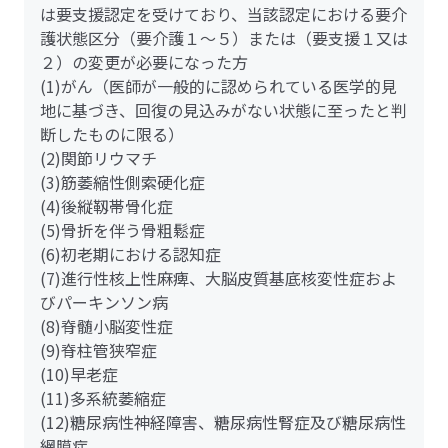
は要支援認定を受けており、当該認定における要介
護状態区分（要介護１～５）または（要支援１又は
２）の変更が必要になった方
(1)がん（医師が一般的に認められている医学的見
地に基づき、回復の見込みがない状態に至ったと判
断したものに限る）
(2)関節リウマチ
(3)筋萎縮性側索硬化症
(4)後縦靱帯骨化症
(5)骨折を伴う骨粗鬆症
(6)初老期における認知症
(7)進行性核上性麻痺、大脳皮質基底核変性症およ
びパーキンソン病
(8)脊髄小脳変性症
(9)脊柱管狭窄症
(10)早老症
(11)多系統萎縮症
(12)糖尿病性神経障害、糖尿病性腎症及び糖尿病性
網膜症