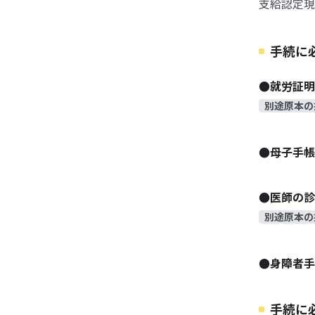
支給認定現
手続に
●就労証明
別途原本の
●母子手帳
●医師の診
別途原本の
●身障者手
手続に