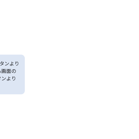
タンより
も画面の
タンより