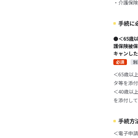
・介護保険
手続に
●＜65歳
護保険被保
キャンした
必須
別
＜65歳以
タ等を添付
＜40歳以
を添付して
手続方
＜電子申請