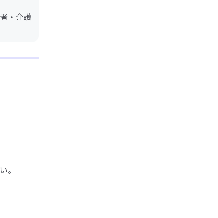
者・介護
い。