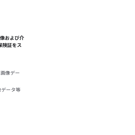
画像および介
保険証をス
に画像デー
像データ等