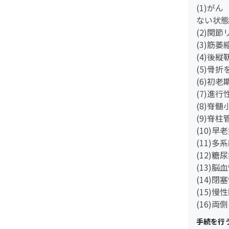
(1)が
ない状態
(2)関
(3)筋
(4)後
(5)骨
(6)初
(7)進
(8)脊
(9)脊
(10)早
(11)多
(12)
(13)脳
(14)
(15)
(16)
手続を行