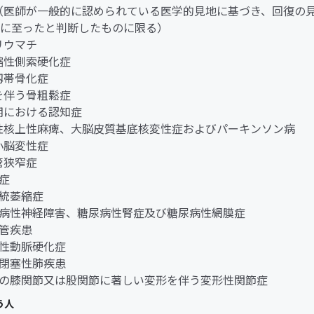
ん（医師が一般的に認められている医学的見地に基づき、回復の
に至ったと判断したものに限る）
節リウマチ
萎縮性側索硬化症
縦靱帯骨化症
折を伴う骨粗鬆症
老期における認知症
行性核上性麻痺、大脳皮質基底核変性症およびパーキンソン病
髄小脳変性症
柱管狭窄症
老症
系統萎縮症
糖尿病性神経障害、糖尿病性腎症及び糖尿病性網膜症
血管疾患
閉塞性動脈硬化症
慢性閉塞性肺疾患
両側の膝関節又は股関節に著しい変形を伴う変形性関節症
う人