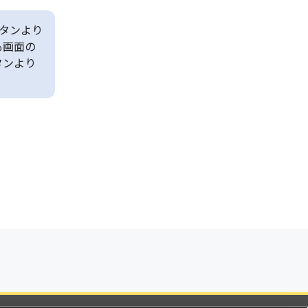
タンより
も画面の
タンより