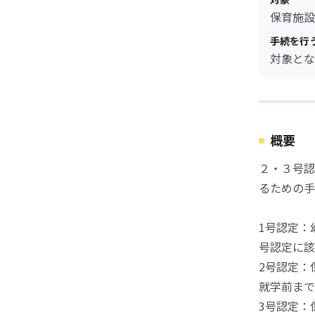
保育施設
手続を行
対象とな
概要
２・３号認
るための手
1号認定：
号認定に該
2号認定：
就学前まで
3号認定：