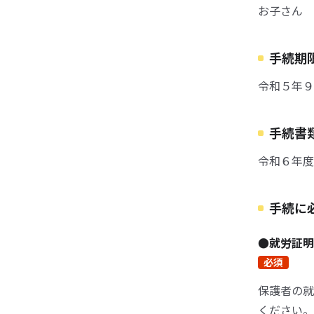
お子さん
手続期
令和５年９
手続書
令和６年度
手続に
●就労証
必須
保護者の就
ください。